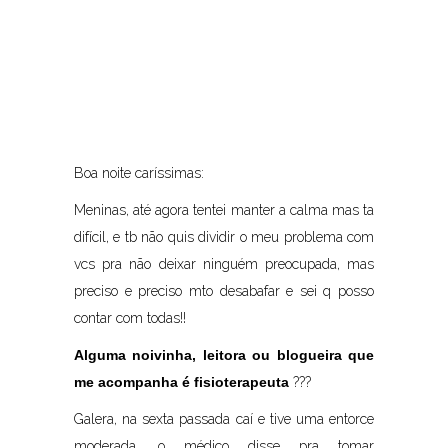
Boa noite caríssimas:
Meninas, até agora tentei manter a calma mas ta
difícil, e tb não quis dividir o meu problema com
vcs pra não deixar ninguém preocupada, mas
preciso e preciso mto desabafar e sei q posso
contar com todas!!
Alguma noivinha, leitora ou blogueira que
me acompanha é fisioterapeuta
???
Galera, na sexta passada caí e tive uma entorce
moderada, o médico disse pra tomar