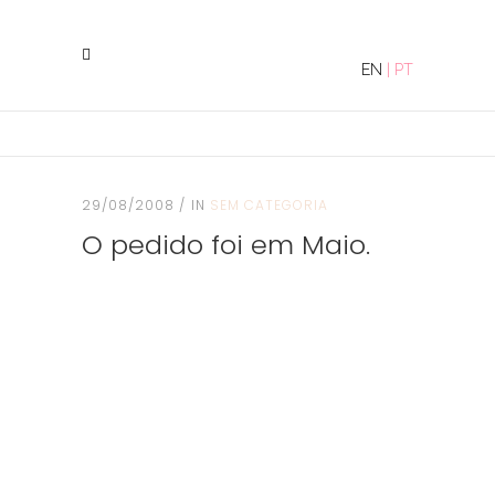
EN
|
PT
29/08/2008
IN
SEM CATEGORIA
O pedido foi em Maio.