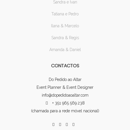
Sandra e Ivan
Tatiana e Pedro
Ilana & Marcelo
Sandra & Regis
Amanda & Daniel
CONTACTOS
Do Pedido ao Altar
Event Planner & Event Designer
info@dopedidoaoaltar.com
+ 351 965 569 238
(chamada para a rede móvel nacional)