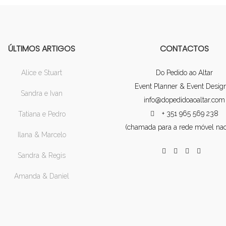
ÚLTIMOS ARTIGOS
CONTACTOS
Alice e Stuart
Do Pedido ao Altar
Event Planner & Event Desig
Sandra e Ivan
info@dopedidoaoaltar.com
+ 351 965 569 238
Tatiana e Pedro
(chamada para a rede móvel nac
Ilana & Marcelo
Sandra & Regis
Amanda & Daniel